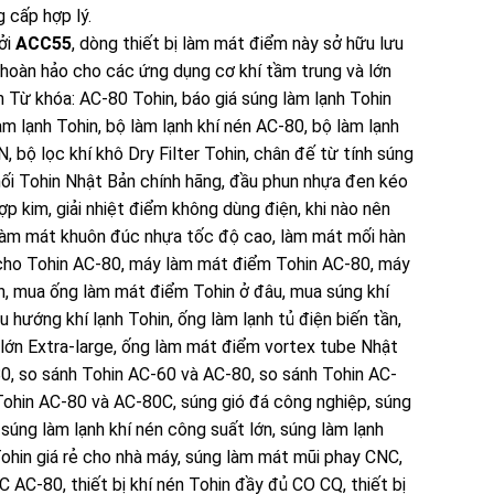
g cấp hợp lý.
ởi
ACC55
, dòng thiết bị làm mát điểm này sở hữu lưu
hoàn hảo cho các ứng dụng cơ khí tầm trung và lớn
n
Từ khóa:
AC-80 Tohin
,
báo giá súng làm lạnh Tohin
àm lạnh Tohin
,
bộ làm lạnh khí nén AC-80
,
bộ làm lạnh
IN
,
bộ lọc khí khô Dry Filter Tohin
,
chân đế từ tính súng
hối Tohin Nhật Bản chính hãng
,
đầu phun nhựa đen kéo
hợp kim
,
giải nhiệt điểm không dùng điện
,
khi nào nên
làm mát khuôn đúc nhựa tốc độ cao
,
làm mát mối hàn
ho Tohin AC-80
,
máy làm mát điểm Tohin AC-80
,
máy
n
,
mua ống làm mát điểm Tohin ở đâu
,
mua súng khí
u hướng khí lạnh Tohin
,
ống làm lạnh tủ điện biến tần
,
lớn Extra-large
,
ống làm mát điểm vortex tube Nhật
80
,
so sánh Tohin AC-60 và AC-80
,
so sánh Tohin AC-
Tohin AC-80 và AC-80C
,
súng gió đá công nghiệp
,
súng
,
súng làm lạnh khí nén công suất lớn
,
súng làm lạnh
ohin giá rẻ cho nhà máy
,
súng làm mát mũi phay CNC
,
CNC AC-80
,
thiết bị khí nén Tohin đầy đủ CO CQ
,
thiết bị