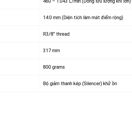
460 – 1.043 L/min (Dòng lưu lượng khí lớn)
14.0 mm (Diện tích làm mát điểm rộng)
R3/8″ thread
317 mm
800 grams
Bộ giảm thanh kép (Silencer) khử ồn