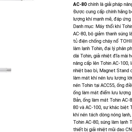
AC-80
chính là giải pháp nân
Được cung cấp chính hãng b
lượng khí mạnh mẽ, đáp ứng 
Danh mục:
Máy thổi khí Tohi
AC-80
,
bộ giảm thanh súng l
tủ điện chống cháy nổ TOH
làm lạnh Tohin
,
đại lý phân p
dài Tohin
,
giải nhiệt đĩa mài 
nâng cấp lên Tohin AC-100
,
nhiệt bao bì
,
Magnet Stand c
làm mát khí nén lưu lượng lớ
nén Tohin tại ACC55
,
ống điề
ống làm mát điểm lưu lượng 
Bản
,
ống làm mát Tohin AC-
80 và AC-100
,
sự khác biệt 
khí nén tách dòng nóng lạnh
Tohin AC-80
,
súng làm lạnh T
thiết bị giải nhiệt mũi dao 