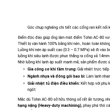
Góc chụp nghiêng chi tiết các cổng ren kết nối 
Điểm độc đáo giúp ống làm mát điểm Tohin AC-80
vượ
Thiết bị vận hành 100% bằng khí nén
, hoàn toàn khôn
Luồng khí nén áp suất cao (0.3 – 0.7 MPa) sẽ đi vào b
luồng khí siêu lạnh được phun thẳng ra cổng xả 14mm đ
Nhờ luồng khí lạnh áp suất mạnh mẽ, sản phẩm được ứn
Gia công cơ khí tầm trung:
Giải nhiệt trực tiếp
Ngành nhựa và đóng gói bao bì:
Làm lạnh nhanh
Giải nhiệt tủ điện điều khiển:
Kết hợp với phụ k
ngột.
Mặc dù Tohin AC-80 sở hữu thông số rất ấn tượng, n
hạng nặng (Heavy-duty machining)
, phay phá thô c