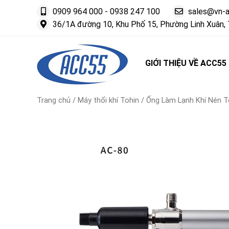
0909 964 000
-
0938 247 100
sales@vn-
36/1A đường 10, Khu Phố 15, Phường Linh Xuân, 
GIỚI THIỆU VỀ ACC55
Trang chủ
/
Máy thổi khí Tohin
/ Ống Làm Lạnh Khí Nén To