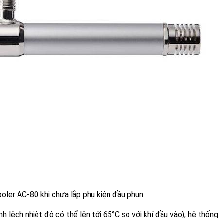
ooler AC-80 khi chưa lắp phụ kiện đầu phun.
ênh lệch nhiệt độ có thể lên tới 65°C so với khí đầu vào), hệ thố