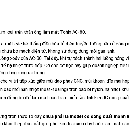
kim loại trên thân ống làm mát Tohin AC-80.
t mặt các hệ thống điều hòa tủ điện truyền thống nằm ở công 
g chứa bo mạch điện tử, không sử dụng dung môi gas lạnh.
uồng xoáy của AC-80. Tại đây, khí tự tách thành hai luồng nóng và
ể hạ nhiệt trực tiếp. Cơ chế cơ học này giúp doanh nghiệp tiết 
g dụng rộng rãi trong:
 cho vị trí tiếp xúc giữa mũi dao phay CNC, mũi khoan, đĩa mài hợ
 các mối hàn nhiệt (heat-sealing) trên bao bì nylon, hạ nhiệt khu
iện đồng bộ để làm mát các trạm biến tần, linh kiện IC công suất
hưng trên thực tế đây
chưa phải là model có công suất mạnh 
ác khối thép đặc, cắt gọt phôi kim loại siêu dày hoặc làm mát cá