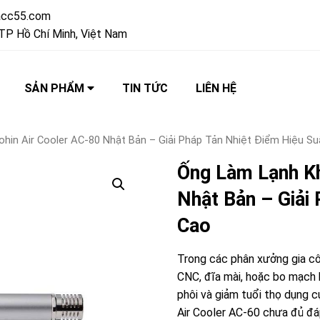
acc55.com
TP Hồ Chí Minh, Việt Nam
SẢN PHẨM
TIN TỨC
LIÊN HỆ
hin Air Cooler AC-80 Nhật Bản – Giải Pháp Tản Nhiệt Điểm Hiệu Su
Ống Làm Lạnh Kh
Nhật Bản – Giải
Cao
Trong các phân xưởng gia côn
CNC, đĩa mài, hoặc bo mạch 
phôi và giảm tuổi thọ dụng 
Air Cooler AC-60
chưa đủ đáp