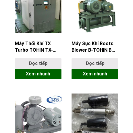
Máy Thổi Khí TX
Máy Sục Khí Roots
Turbo TOHIN TX-
Blower B-TOHIN BK4
075: Giải Pháp Giảm
Chính Hãng Tại
Thải CO2 Cho Trạm
ACC55
Đọc tiếp
Đọc tiếp
Nước Thải
Xem nhanh
Xem nhanh