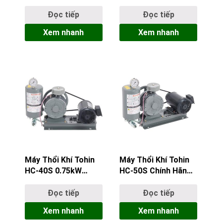
AC-100 Nhật Bản –
AC-80 Nhật Bản –
Công Suất Tối Cao
Giải Pháp Tản Nhiệt
Đọc tiếp
Đọc tiếp
Cho Gia Công Hạng
Điểm Hiệu Suất Cao
Xem nhanh
Xem nhanh
Nặng
Máy Thổi Khí Tohin
Máy Thổi Khí Tohin
HC-40S 0.75kW
HC-50S Chính Hãng
(1HP) Chính Hãng
– Đại Lý Ủy Quyền
Nhật Bản
Chính Thức ACC55
Đọc tiếp
Đọc tiếp
Xem nhanh
Xem nhanh