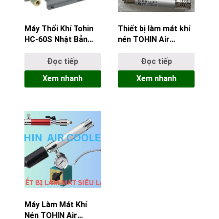
Máy Thổi Khí Tohin
Thiết bị làm mát khí
HC-60S Nhật Bản
nén TOHIN Air
Chính Hãng tại
Cooler AC-60 Nhật
ACC55
Bản
Đọc tiếp
Đọc tiếp
Xem nhanh
Xem nhanh
Máy Làm Mát Khí
Nén TOHIN Air