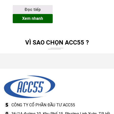
Cooler: Giải Pháp
Làm Lạnh Công
Đọc tiếp
Nghiệp Tuyệt Đối
Xem nhanh
Không Dùng Điện
VÌ SAO CHỌN ACC55 ?
CÔNG TY CỔ PHẦN ĐẦU TƯ ACC55
36/1A đường 10, Khu Phố 15, Phường Linh Xuân, TP Hồ