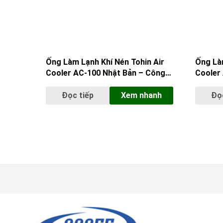
Ống Làm Lạnh Khí Nén Tohin Air
Ống Làm
Cooler AC-100 Nhật Bản – Công
Cooler 
Suất Tối Cao Cho Gia Công Hạng
Pháp T
Nặng
Cao
Đọc tiếp
Xem nhanh
Đọc