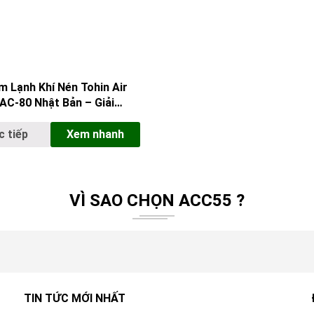
 Lạnh Khí Nén Tohin Air
AC-80 Nhật Bản – Giải
ản Nhiệt Điểm Hiệu Suất
 tiếp
Xem nhanh
VÌ SAO CHỌN ACC55 ?
TIN TỨC MỚI NHẤT