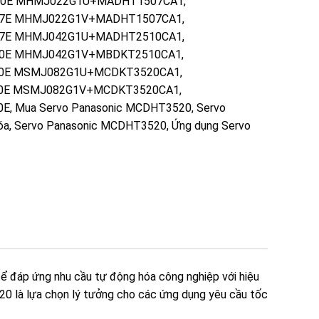
0E MHMJ022G1U+MADHT1507CA1
,
7E MHMJ022G1V+MADHT1507CA1
,
7E MHMJ042G1U+MADHT2510CA1
,
0E MHMJ042G1V+MBDKT2510CA1
,
0E MSMJ082G1U+MCDKT3520CA1
,
0E MSMJ082G1V+MCDKT3520CA1
,
0E
,
Mua Servo Panasonic MCDHT3520
,
Servo
óa
,
Servo Panasonic MCDHT3520
,
Ứng dụng Servo
ể đáp ứng nhu cầu tự động hóa công nghiệp với hiệu
20 là lựa chọn lý tưởng cho các ứng dụng yêu cầu tốc