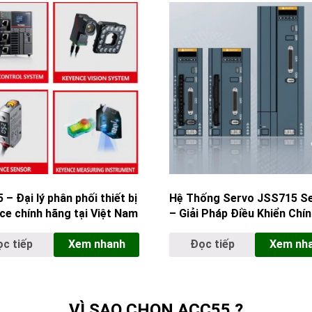
– Đại lý phân phối thiết bị
Hệ Thống Servo JSS715 Se
ce chính hãng tại Việt Nam
– Giải Pháp Điều Khiển Chí
Cho Tự Động Hóa Công Ng
c tiếp
Xem nhanh
Đọc tiếp
Xem nh
VÌ SAO CHỌN ACC55 ?