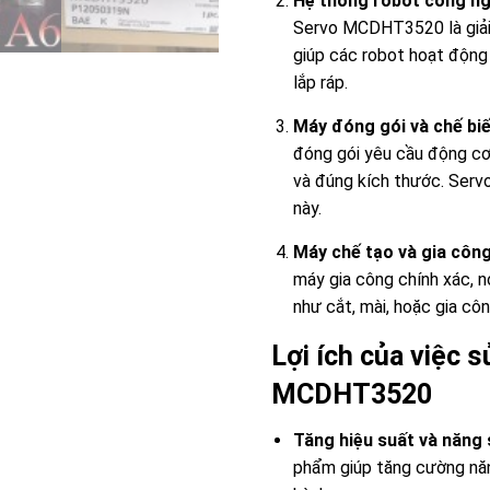
Hệ thống robot công ng
Servo MCDHT3520 là giải 
giúp các robot hoạt động 
lắp ráp.
Máy đóng gói và chế bi
đóng gói yêu cầu động cơ
và đúng kích thước. Ser
này.
Máy chế tạo và gia côn
máy gia công chính xác, n
như cắt, mài, hoặc gia côn
Lợi ích của việc 
MCDHT3520
Tăng hiệu suất và năng 
phẩm giúp tăng cường năng