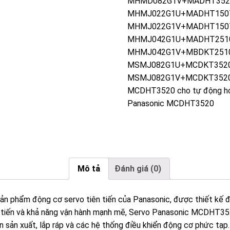
MHMD082G1V+MADHT352
MHMJ022G1U+MADHT150
MHMJ022G1V+MADHT150
MHMJ042G1U+MADHT251
MHMJ042G1V+MBDKT251
MSMJ082G1U+MCDKT352
MSMJ082G1V+MCDKT352
MCDHT3520 cho tự động h
Panasonic MCDHT3520
Mô tả
Đánh giá (0)
ản phẩm động cơ servo tiên tiến của Panasonic, được thiết kế đ
n tiến và khả năng vận hành mạnh mẽ, Servo Panasonic MCDHT35
n sản xuất, lắp ráp và các hệ thống điều khiển động cơ phức tạp.