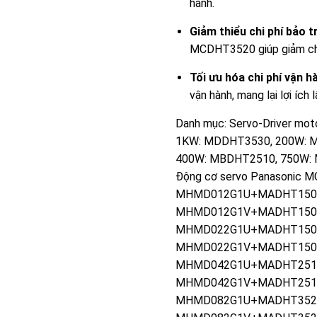
hành.
Giảm thiểu chi phí bảo tr
MCDHT3520 giúp giảm chi p
Tối ưu hóa chi phí vận h
vận hành, mang lại lợi ích 
Danh mục:
Servo-Driver mot
1KW: MDDHT3530
,
200W: 
400W: MBDHT2510
,
750W:
Động cơ servo Panasonic 
MHMD012G1U+MADHT150
MHMD012G1V+MADHT150
MHMD022G1U+MADHT150
MHMD022G1V+MADHT150
MHMD042G1U+MADHT251
MHMD042G1V+MADHT251
MHMD082G1U+MADHT352