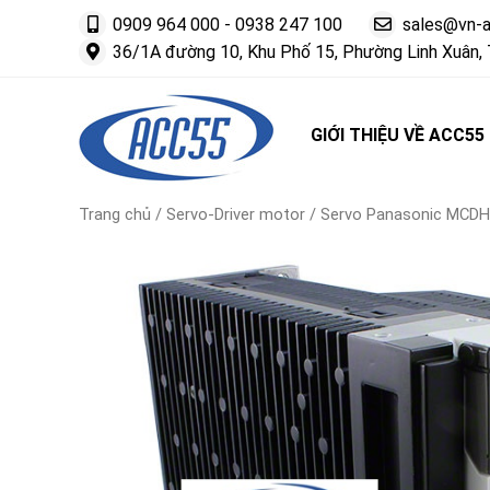
0909 964 000
-
0938 247 100
sales@vn-
36/1A đường 10, Khu Phố 15, Phường Linh Xuân, 
GIỚI THIỆU VỀ ACC55
Trang chủ
/
Servo-Driver motor
/ Servo Panasonic MCDH