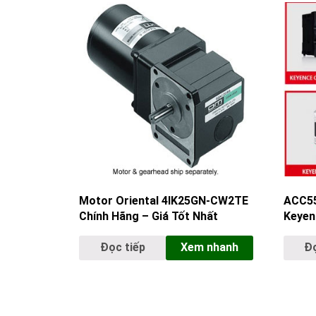
Motor Oriental 4IK25GN-CW2TE
ACC55 
Chính Hãng – Giá Tốt Nhất
Keyen
Đọc tiếp
Xem nhanh
Đọ