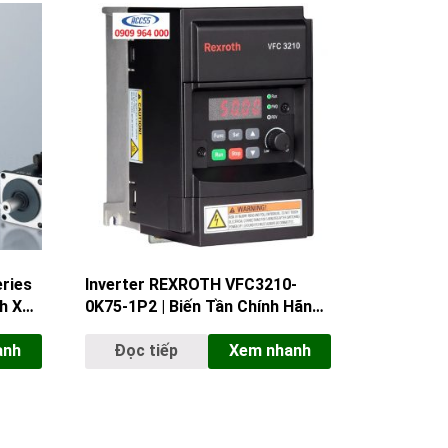
ries
Inverter REXROTH VFC3210-
nh Xác
0K75-1P2 | Biến Tần Chính Hãng
hiệp
Bosch Rexroth | Giá Tốt
anh
Đọc tiếp
Xem nhanh