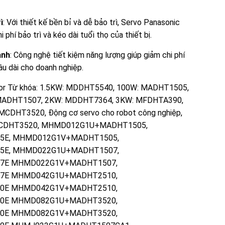
ì
: Với thiết kế bền bỉ và dễ bảo trì, Servo Panasonic
hí bảo trì và kéo dài tuổi thọ của thiết bị.
ành
: Công nghệ tiết kiệm năng lượng giúp giảm chi phí
lâu dài cho doanh nghiệp.
or
Từ khóa:
1.5KW: MDDHT5540
,
100W: MADHT1505
,
MADHT1507
,
2KW: MDDHT7364
,
3KW: MFDHTA390
,
 MCDHT3520
,
Động cơ servo cho robot công nghiệp
,
MCDHT3520
,
MHMD012G1U+MADHT1505
,
5E
,
MHMD012G1V+MADHT1505
,
5E
,
MHMD022G1U+MADHT1507
,
7E MHMD022G1V+MADHT1507
,
7E MHMD042G1U+MADHT2510
,
0E MHMD042G1V+MADHT2510
,
0E MHMD082G1U+MADHT3520
,
0E MHMD082G1V+MADHT3520
,