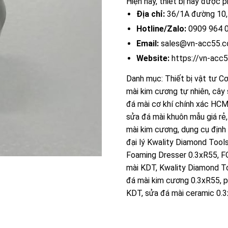
Hiện nay, thiết bị này được 
Địa chỉ:
36/1A đường 10, 
Hotline/Zalo:
0909 964 0
Email:
sales@vn-acc55.
Website:
https://vn-acc
Danh mục:
Thiết bị vật tư Cơ
mài kim cương tự nhiên
,
cây 
đá mài cơ khí chính xác HC
sửa đá mài khuôn mẫu giá rẻ
mài kim cương
,
dụng cụ định
đại lý Kwality Diamond Tool
Foaming Dresser 0.3xR55
,
F
mài KDT
,
Kwality Diamond T
đá mài kim cương 0.3xR55
,
p
KDT
,
sửa đá mài ceramic 0.