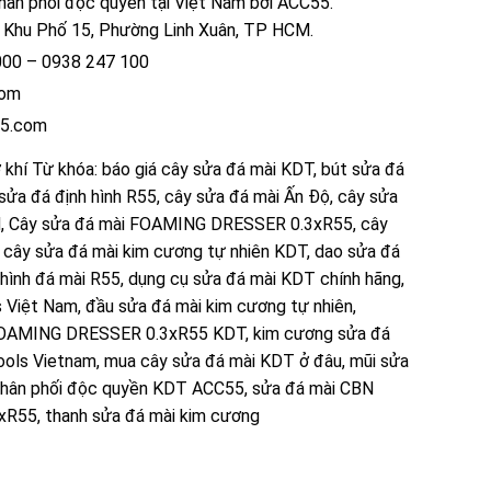
phân phối độc quyền tại Việt Nam bởi ACC55.
Khu Phố 15, Phường Linh Xuân, TP HCM.
00 – 0938 247 100
com
55.com
 khí
Từ khóa:
báo giá cây sửa đá mài KDT
,
bút sửa đá
sửa đá định hình R55
,
cây sửa đá mài Ấn Độ
,
cây sửa
M
,
Cây sửa đá mài FOAMING DRESSER 0.3xR55
,
cây
,
cây sửa đá mài kim cương tự nhiên KDT
,
dao sửa đá
 hình đá mài R55
,
dụng cụ sửa đá mài KDT chính hãng
,
s Việt Nam
,
đầu sửa đá mài kim cương tự nhiên
,
OAMING DRESSER 0.3xR55 KDT
,
kim cương sửa đá
ools Vietnam
,
mua cây sửa đá mài KDT ở đâu
,
mũi sửa
hân phối độc quyền KDT ACC55
,
sửa đá mài CBN
3xR55
,
thanh sửa đá mài kim cương