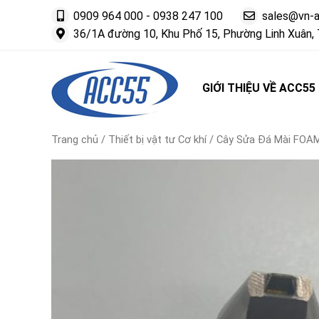
0909 964 000
-
0938 247 100
sales@vn-
36/1A đường 10, Khu Phố 15, Phường Linh Xuân, 
GIỚI THIỆU VỀ ACC55
Trang chủ
/
Thiết bị vật tư Cơ khí
/ Cây Sửa Đá Mài FOA