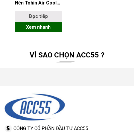
Nén Tohin Air Cooler
AC-100 Nhật Bản –
Công Suất Tối Cao
Đọc tiếp
Cho Gia Công Hạng
Xem nhanh
Nặng
VÌ SAO CHỌN ACC55 ?
CÔNG TY CỔ PHẦN ĐẦU TƯ ACC55