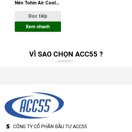
Nén Tohin Air Cooler
AC-100 Nhật Bản –
Công Suất Tối Cao
Đọc tiếp
Cho Gia Công Hạng
Xem nhanh
Nặng
VÌ SAO CHỌN ACC55 ?
CÔNG TY CỔ PHẦN ĐẦU TƯ ACC55