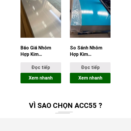
Báo Giá Nhôm
So Sánh Nhôm
Hợp Kim
Hợp Kim
Chuangyu Steel
Chuangyu Steel
TPHCM Mới Nhất
TPHCM: Mác
Đọc tiếp
Đọc tiếp
[2026]
A6061 Và A5052
Xem nhanh
Xem nhanh
VÌ SAO CHỌN ACC55 ?