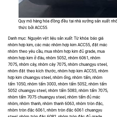
Quy mô hàng hóa đồng đều tại nhà xưởng sản xuất nh
thức bởi ACC55.
Danh mục:
Nguyên vệt liệu sản xuất
Từ khóa:
báo giá
nhôm hợp kim
,
các mác nhôm hợp kim ACC55
,
đặt mác
nhôm theo yêu cầu
,
mua nhôm hợp kim đủ grade
,
mua
nhôm hợp kim ở đâu
,
nhôm 5052
,
nhôm 6061
,
nhôm
7075
,
nhôm cây
,
nhôm cây 7075
,
nhôm chuangyu steel
,
nhôm đặt theo kích thước
,
nhôm hợp kim ACC55
,
nhôm
hợp kim chuangyu steel
,
nhôm ống
,
nhôm tấm
,
nhôm
tấm 1050
,
nhôm tấm 3003
,
nhôm tấm 5052
,
nhôm tấm
5052 chuangyu steel
,
nhôm tấm 5083
,
nhôm tấm 7075
,
nhôm tấm 7075 chuangyu steel
,
nhôm tấm đủ mác
nhôm
,
nhôm thanh
,
nhôm thanh 6063
,
nhôm tròn đặc
,
nhôm tròn đặc 6061
,
nhôm tròn đặc 6061 chuangyu
steel
,
nhôm tròn đặc 6082
,
nhôm tròn đặc đủ grade