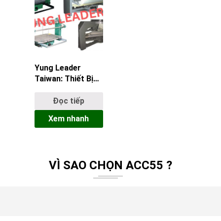
Yung Leader
Taiwan: Thiết Bị
Dệt May Chính
Hãng Tại ACC55
Đọc tiếp
Xem nhanh
VÌ SAO CHỌN ACC55 ?