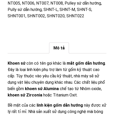
NT005
,
NT006
,
NT007
,
NT008
,
Pulley sứ dẫn hướng
,
Pully sứ dẫn hướng
,
SHNT-L
,
SHNT-M
,
SHNT-S
,
SHNT001
,
SHNT002
,
SHNT020
,
SHNT022
Mô tả
Khoen sứ
còn có tên gọi khác là
mắt gốm dẫn hướng
.
Đây là loại linh kiện phụ trợ làm từ gốm kỹ thuật cao
cấp. Tùy thuộc vào yêu cầu kỹ thuật, nhà máy sẽ sử
dụng vật liệu chuyên dụng khác nhau. Các chất liệu phổ
biến gồm
khoen sứ Alumina
chế tạo từ
Nhôm oxide
,
khoen sứ Zirconia
hoặc Titanium Oxit.
Bề mặt của các
linh kiện gốm dẫn hướng
này được xử
lý rất tỉ mỉ. Nhà sản xuất sử dụng công nghệ mài bóng