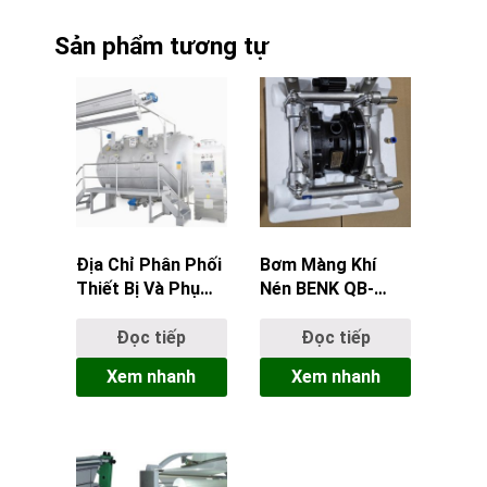
Sản phẩm tương tự
Địa Chỉ Phân Phối
Bơm Màng Khí
Thiết Bị Và Phụ
Nén BENK QB-
Tùng Máy Nhuộm
25FFY Thân Inox
Tecco Machine Uy
Chính Hãng Giá
Đọc tiếp
Đọc tiếp
Tín
Tốt
Xem nhanh
Xem nhanh