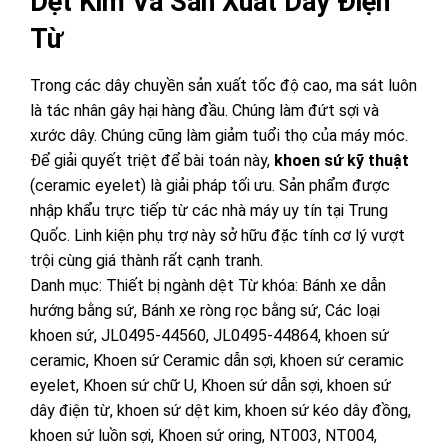
Dệt Kim Và Sản Xuất Dây Điện
Từ
Trong các dây chuyền sản xuất tốc độ cao, ma sát luôn
là tác nhân gây hại hàng đầu. Chúng làm đứt sợi và
xước dây. Chúng cũng làm giảm tuổi thọ của máy móc.
Để giải quyết triệt để bài toán này,
khoen sứ kỹ thuật
(ceramic eyelet) là giải pháp tối ưu. Sản phẩm được
nhập khẩu trực tiếp từ các nhà máy uy tín tại Trung
Quốc. Linh kiện phụ trợ này sở hữu đặc tính cơ lý vượt
trội cùng giá thành rất cạnh tranh.
Danh mục:
Thiết bị ngành dệt
Từ khóa:
Bánh xe dẫn
hướng bằng sứ
,
Bánh xe ròng rọc bằng sứ
,
Các loại
khoen sứ
,
JL0495-44560
,
JL0495-44864
,
khoen sứ
ceramic
,
Khoen sứ Ceramic dẫn sợi
,
khoen sứ ceramic
eyelet
,
Khoen sứ chữ U
,
Khoen sứ dẫn sợi
,
khoen sứ
dây điện từ
,
khoen sứ dệt kim
,
khoen sứ kéo dây đồng
,
khoen sứ luồn sợi
,
Khoen sứ oring
,
NT003
,
NT004
,