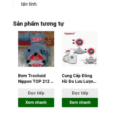
tận tình.
Sản phẩm tương tự
Bơm Trochoid
Cung Cấp Đồng
Nippon TOP 212 –
Hồ Đo Lưu Lượng
Hiệu suất cao, vận
Điện Từ Xa
hành bền bỉ cho
Supmea Food
Đọc tiếp
Đọc tiếp
công nghiệp
Drink Split Chính
Xem nhanh
Xem nhanh
Hãng tại ACC55