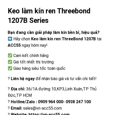
Keo làm kín ren Threebond
1207B Series
Bạn đang cần giải pháp làm kín bền bỉ, hiệu quả?
Hãy chọn
Keo làm kín ren ThreeBond 1207B
tại
ACC55
ngay hôm nay!
Cam kết chính hãng
Giá tốt nhất thị trường
Giao hàng siêu tốc toàn quốc
?
Liên hệ ngay
để nhận báo giá và tư vấn chi tiết!
?
Đ
ị
a ch
ỉ
:
36/1A đường 10,KP3,Linh Xuân,TP Thủ
Đức,TP HCM
?
Hotline/Zalo : 0909 964 000- 0938 247 100
?
Email:
sales@vn-acc55.com
?
Website: https://vn-acc55.com