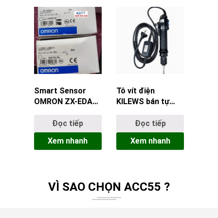
Smart Sensor
Tô vít điện
OMRON ZX-EDA11
KILEWS bán tự
2M
động P1L-TKS-
4500LS
Đọc tiếp
Đọc tiếp
Xem nhanh
Xem nhanh
VÌ SAO CHỌN ACC55 ?