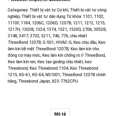
Categories:
Thiết bị vật tư Cơ khí
,
Thiết bị vật tư công
nghiệp
,
Thiết bị vật tư dân dụng
Từ khóa:
1101
,
1102
,
1110F
,
1184
,
1206C
,
1206D
,
1207B
,
1211
,
1212
,
1215
,
1217H
,
1303B
,
1324
,
1374
,
1521
,
1530D
,
2706
,
3052B
,
3148
,
3417
,
3732
,
5211
,
746
,
776
,
chịu nhiệt
ThreeBond 1207B
,
G-501
,
HIVAC-G
,
Keo chịu dầu
,
Keo
làm kín bề mặt ThreeBond 1207B
,
Keo làm kín cho
động cơ máy móc
,
Keo làm kín chống rò rỉ ThreeBond
,
Keo làm kín ren
,
Keo tạo gioăng chịu nhiệt
,
keo
Threebond
,
Keo Threebond 1104
,
Keo Threebond
1215
,
KS-61
,
KS-64
,
NS1001
,
ThreeBond 1207B chính
hãng
,
Threebond Japan
,
X23-7762CPU
Mô tả