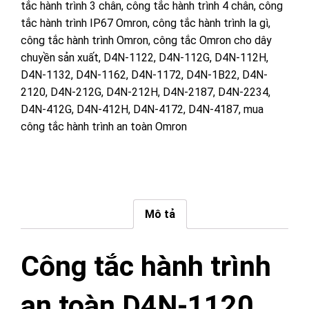
tắc hành trình 3 chân
,
công tắc hành trình 4 chân
,
công
tắc hành trình IP67 Omron
,
công tắc hành trình la gì
,
công tắc hành trình Omron
,
công tắc Omron cho dây
chuyền sản xuất
,
D4N-1122
,
D4N-112G
,
D4N-112H
,
D4N-1132
,
D4N-1162
,
D4N-1172
,
D4N-1B22
,
D4N-
2120
,
D4N-212G
,
D4N-212H
,
D4N-2187
,
D4N-2234
,
D4N-412G
,
D4N-412H
,
D4N-4172
,
D4N-4187
,
mua
công tắc hành trình an toàn Omron
Mô tả
Công tắc hành trình
an toàn D4N-1120