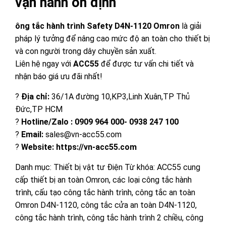
vận hành ổn định
ông tắc hành trình Safety D4N-1120 Omron
là giải
pháp lý tưởng để nâng cao mức độ an toàn cho thiết bị
và con người trong dây chuyền sản xuất.
Liên hệ ngay với
ACC55
để được tư vấn chi tiết và
nhận báo giá ưu đãi nhất!
?
Đ
ị
a ch
ỉ
:
36/1A đường 10,KP3,Linh Xuân,TP Thủ
Đức,TP HCM
?
Hotline/Zalo : 0909 964 000- 0938 247 100
?
Email:
sales@vn-acc55.com
?
Website: https://vn-acc55.com
Danh mục:
Thiết bị vật tư Điện
Từ khóa:
ACC55 cung
cấp thiết bị an toàn Omron
,
các loại công tắc hành
trình
,
cấu tạo công tắc hành trình
,
công tắc an toàn
Omron D4N-1120
,
công tắc cửa an toàn D4N-1120
,
công tắc hành trình
,
công tắc hành trình 2 chiều
,
công