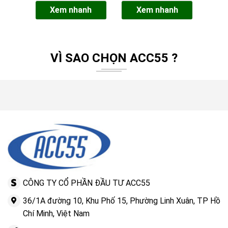
Drink Split Chính
Giao Hàng Nhanh,
Xem nhanh
Xem nhanh
Hãng tại ACC55
Giá Tốt
VÌ SAO CHỌN ACC55 ?
CÔNG TY CỔ PHẦN ĐẦU TƯ ACC55
36/1A đường 10, Khu Phố 15, Phường Linh Xuân, TP Hồ
Chí Minh, Việt Nam