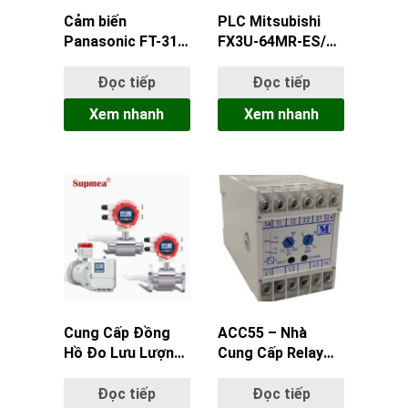
Cảm biến
PLC Mitsubishi
Panasonic FT-31
FX3U-64MR-ES/A
– Cảm biến tiệm
chính hãng | Giá
cận quang điện
tốt tại ACC55
Đọc tiếp
Đọc tiếp
chất lượng cao
Xem nhanh
Xem nhanh
Cung Cấp Đồng
ACC55 – Nhà
Hồ Đo Lưu Lượng
Cung Cấp Relay
Điện Từ Xa
Multitek M200-
Supmea Food
V33U Chính Hãng |
Đọc tiếp
Đọc tiếp