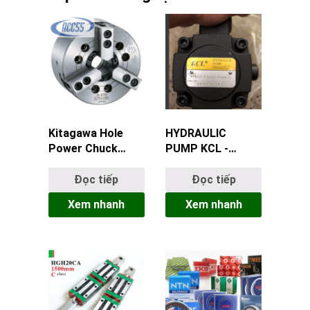
Kitagawa Hole
HYDRAULIC
Power Chuck
PUMP KCL -
N208 – Mâm Cặp
VPKCC-F3030-
Thủy Lực Chính
A4A4-1
Đọc tiếp
Đọc tiếp
Xác Cao, Hiệu
Xem nhanh
Xem nhanh
Suất Ưu Việt