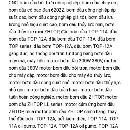
CNC
,
bơm dầu bôi trơn công nghiệp
,
bơm dầu chạy êm
,
bơm dầu có bạc đạn 6202Z
,
bơm dầu công nghiệp áp
suất cao
,
bơm dầu công nghiệp giá tốt
,
bơm dầu lưu
lượng nhỏ hiệu suất cao
,
bơm dầu thủy lực mini
,
bơm
dầu thủy lực mini ZHTOP
,
đầu bơm dầu TOP-11A
,
đầu
bơm dầu TOP-12A
,
đầu bơm dầu TOP-13A
,
đầu bơm
TOP series
,
đầu bơm TOP-12A
,
đầu bơm TOP-12A
gang đúc
,
hệ thống bôi trơn tự động bằng bơm dầu
,
máy mài
,
máy tiện
,
motor bơm dầu 200W 380V
,
motor
bơm dầu 380V
,
motor bơm dầu bôi trơn
,
motor bơm dầu
cho máy dập
,
motor bơm dầu cho máy ép thủy lực
,
motor bơm dầu công suất nhỏ
,
motor bơm dầu thủy lực
nhỏ gọn
,
motor bơm dầu tuần hoàn
,
motor bơm dầu
tuần hoàn công nghiệp
,
motor bơm dầu ZHTOP
,
motor
bơm dầu ZHTOP LL series
,
motor cảm ứng bơm dầu
ZHTOP
,
mua motor bơm dầu ZHTOP chính hãng
,
thay
thế đầu bơm TOP-12A
,
tiết kiệm điện
,
TOP-11A
,
TOP-
11A oil pump
,
TOP-12A
,
TOP-12A oil pump
,
TOP-12A