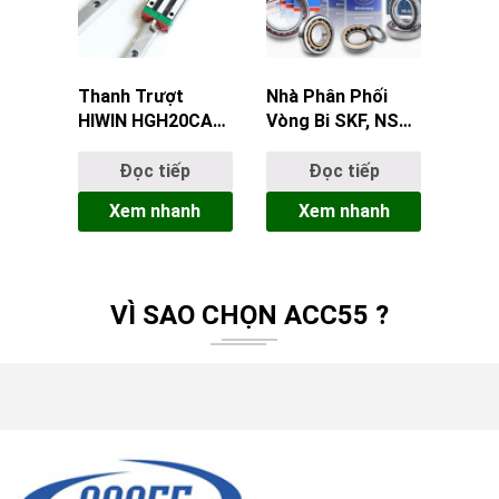
Thanh Trượt
Nhà Phân Phối
HIWIN HGH20CA
Vòng Bi SKF, NSK,
Chính Hãng – Giá
FAG, NTN, KOYO,
Tốt Nhất
INA Uy Tín –
Đọc tiếp
Đọc tiếp
ACC55
Xem nhanh
Xem nhanh
VÌ SAO CHỌN ACC55 ?